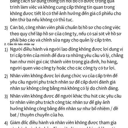
bằng cách sử dụng thông tin nội bộ có được trong quá
trình làm việc và không cung cấp thông tin quan trọng
không được tiết lộ có thể ảnh hưởng đến giá cổ phiếu cho
bên thứ ba nếu không có thủ tục.
Cán bộ, công nhân viên phải chuẩn bị hồ sơ cho công việc
3)
theo quy chế lập hồ sơ của công ty, nếu có sai sót về hồ sơ
phải báo cáo và chỉnh sửa ngay cho quản lý cấp trên.
2. Cấm lôi kéo nhân sự
Người điều hành và người lao động không được lợi dụng vị
1)
trí cấp trên của mình để đưa ra những yêu cầu vô lý, chẳng
hạn như mời gọi các thành viên trong gia đình, họ hàng,
người quen vào công ty hoặc cho các công ty có tư lợi.
Nhân viên không được lợi dụng chức vụ của cấp trên để
2)
yêu cầu người phụ trách nhân sự để cấp dưới đánh giá
nhân sự không công bằng mà không có lý do chính đáng.
Nhân viên không được để người khác thu hút các yêu cầu
3)
từ nhân viên phụ trách công tác nhân sự để gây ảnh
hưởng không công bằng đến nhân sự như bổ nhiệm / đề
bạt / thuyên chuyển của họ.
Giám đốc điều hành và nhân viên không được tham gia
4)