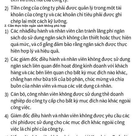
Tiền công của công ty phải được quản lý trong một tài
2)
khoản của công ty và các khoản chi tiêu phải được ghi
chép lại một cách kỹ lưỡng.
2. Cấm thực hiện ngân sách không phù hợp
Các nhàđiều hành và nhân viên cần tránh lãng phí ngân
1)
sách do sử dụng ngân sách không cần thiết hoặc thực hiện
quá mức, và cố gắng đảm bảo rằng ngân sách được thực
hiện hợp lý và hiệu quả.
Các giám đốc điều hành và nhân viên không được sử dụng
2)
ngân sách liên quan đến hoạt động kinh doanh với khách
hàng và các bên liên quan cho bất kỳ mục đích nào khác,
chẳng hạn như bữa tối của bộ phận, chúc mừng và chia
buồn của nhân viên và mua các vật dụng cá nhân.
Cán bộ, công nhân viên không được sử dụng thẻ doanh
3)
nghiệp do công ty cấp cho bất kỳ mục đích nào khác ngoài
công việc.
Giám đốc điều hành và nhân viên không được yêu cầu các
4)
chi phíđược sử dụng cho các mục đích khác ngoài công
việc là chi phí của công ty.