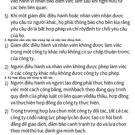
vào hành vi nhận bảo đảm việc làm sau khi nghỉ hưu từ
các bên liên quan.
Khi một giám đốc điều hành hoặc nhân viên nhận được
5)
yêu cầu từ người khác, họ phải thông báo cho bên kia rằng
yêu cầu đó là bất hợp pháp và chỉ rõýđịnh từ chối yêu cầu
của họ.
3. Nghiêm cấm việc làm trùng lắp và việc làm đồng thời
Giám đốc điều hành và nhân viên không được làm việc
1)
trong một công ty khác nếu không có sự chấp thuận trước
của công ty.
Người điều hành và nhân viên không được phép làm việc
2)
ở các công ty khác nếu không được công ty cho phép.
4. Ký hợp đồng với công ty đối tác
Người điều hành và người lao động phải thực hiện công
1)
việc một cách công bằng, minhbạch theo đúng quy trình
quy định của pháp luật có liên quan vềđấu thầu, hợp đồng
và thựchiện hợp đồng do công ty thực hiện.
Trong trường hợp lựa chọn một công ty đối tác, tất cả các
2)
công ty cóđủ năng lực pháp lýcần được tạo cơ hội bình
đẳng để giao dịch, đảm bảo cạnh tranh tự do và lựa chọn
theo mộtthủ tục đánh giá minh bạch.