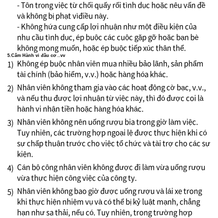
- Tôn trọng việc từ chối quấy rối tình dục hoặc nêu vấn đề
và không bị phạt vìđiều này.
- Không hứa cung cấp lợi nhuận như một điều kiện của
nhu cầu tình dục, ép buộc các cuộc gặp gỡ hoặc bạn bè
không mong muốn, hoặc ép buộc tiếp xúc thân thể.
5.Cấm Hành vi đầu cơ ..vv
Không ép buộc nhân viên mua nhiều bảo lãnh, sản phẩm
1)
tài chính (bảo hiểm, v.v.) hoặc hàng hóa khác.
Nhân viên không tham gia vào các hoạt động cờ bạc, v.v.,
2)
và nếu thu được lợi nhuận từ việc này, thì đó được coi là
hành vi nhận tiền hoặc hàng hóa khác.
Nhân viên không nên uống rượu bia trong giờ làm việc.
3)
Tuy nhiên, các trường hợp ngoại lệ được thực hiện khi có
sự chấp thuận trước cho việc tổ chức và tài trợ cho các sự
kiện.
Cán bộ công nhân viên không được đi làm vừa uống rượu
4)
vừa thực hiện công việc của công ty.
Nhân viên không bao giờ được uống rượu và lái xe trong
5)
khi thực hiện nhiệm vụ và có thể bị kỷ luật mạnh, chẳng
hạn như sa thải, nếu có. Tuy nhiên, trong trường hợp