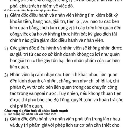
phải chịu trách nhiệm về việc đó.
4. Cấm nhận tiền hoặc các vật phẩm khác
Giám đốc điều hành và nhân viên không tìm kiếm bất kỳ
1)
khoản tiền, hàng hóa, giải trí, tiện lợi, v.v. nào từ các bên
liên quan bằng cách lạm dụng vị trí cấp trên liên quan đến
công việc của họ và không thực hiện bất kỳ giao dịch tài
chính nào giữa giám đốc điều hành và nhân viên.
Các giám đốc điều hành và nhân viên sẽ không nhận được
2)
sự giải trí từ các cơ sở kinh doanh không có lợi như quán
bar giải trí có thể gây tổn hại đến nhân phẩm của các bên
liên quan.
Nhân viên bị cấm nhận các tiện ích khác nhau liên quan
3)
đến kinh doanh cá nhân, chẳng hạn như chi phíđi lại, chi
phíăn ở, vv từ các bên liên quan trong các chuyến công
tác trong và ngoài nước. Tuy nhiên, nếu không thuận tiện
được thì phải báo cáo Bộ Tổng, quyết toán và hoàn trả các
chi phí liên quan.
Chương 4 : Văn hoá tổ chức lành mạnh
1. Tôn trọng lẫn nhau đối với nhân viên
Giám đốc điều hành và nhân viên phải tôn trọng lẫn nhau
1)
và duy trì phẩm giá với phép lịch sự cơ bản cần thiết cho