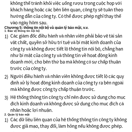
không thể tránh khỏi việc uống rượu trong cuộc họp với
khách hàng hoặc các bên liên quan, công ty sẽ tuân theo
hướng dẫn của công ty. Có thể được phép nghỉ thay thế
vào ngày hôm sau.
Chương 5: thông tin nội bộ và quản lý bảo mật, v.v.
1. Bảo vệ thông tin nội bộ
Các giám đốc điều hành và nhân viên phải bảo vệ tài sản
1)
vật chất, quyền sở hữu trí tuệ và bí mật kinh doanh của
công ty và không được tiết lộ thông tin nội bộ, chẳng hạn
như bí mật của công ty và thông tin về hoạt động kinh
doanh mới, cho bên thứ ba mà không có sự chấp thuận
trước của công ty.
Người điều hành và nhân viên không được tiết lộ các quy
2)
định xử lý hoạt động kinh doanh của công ty ra bên ngoài
mà không được công ty chấp thuận trước.
Hệ thống thông tin công ty chỉ nên được sử dụng cho mục
3)
đích kinh doanh và không được sử dụng cho mục đích cá
nhân hoặc lợi nhuận.
2. Quản lý bảo mật
Các dữ liệu liên quan của hệ thống thông tin công ty không
1)
được giả mạo, thay đổi, làm hỏng nếu không được phép.