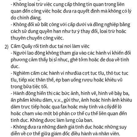
- Không loại trừ việc cung cấp thông tin quan trọng liên
quan đến công việc hoặc đưa ra quyết định mà không có lý
do chính đáng.
- Không đối xử bất công với cấp dưới và đồng nghiệp bằng
cách sử dụng quyền hạn như tự ý thay đổi, loại trừ hoặc
thuyên chuyển công việc.
Cấm Quấy rối tình dục tại nơi làm việc
2)
- Người lao động không tham gia vào các hành vi khiến đối
phương cảm thấy bị sỉ nhục, ghê tởm hoặc đe dọa về tình
dục.
- Nghiêm cấm các hành vi nhưđùa cợt tục tĩu, thô tục tục
tĩu, tiếp xúc thân thể, ép bạn uống rượu hoặc khiêu vũ
trong bữa tiệc tối.
- Hành động hiển thị các bức ảnh, hình vẽ, hình vẽ bậy bạ,
ấn phẩm khiêu dâm, v.v., gửi thư, ảnh hoặc hình ảnh khiêu
dâm trực tiếp hoặc qua fax hoặc máy tính và cốýđể lộ
hoặc chạm vào một bộ phận cơ thể cụ thể liên quan đến
tình dục. Không được làm lưng của bạn.
- Không đưa ra những đánh giá tình dục hoặc những suy
diễn về cơ thể giữa giám đốc điều hành và nhân viên.