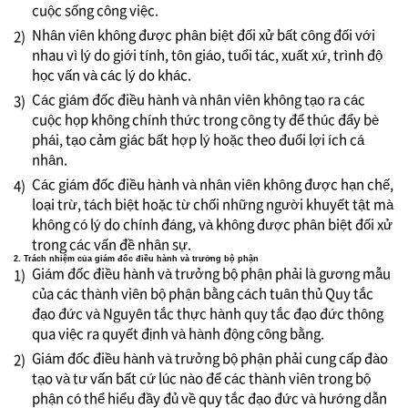
cuộc sống công việc.
Nhân viên không được phân biệt đối xử bất công đối với
2)
nhau vì lý do giới tính, tôn giáo, tuổi tác, xuất xứ, trình độ
học vấn và các lý do khác.
Các giám đốc điều hành và nhân viên không tạo ra các
3)
cuộc họp không chính thức trong công ty để thúc đẩy bè
phái, tạo cảm giác bất hợp lý hoặc theo đuổi lợi ích cá
nhân.
Các giám đốc điều hành và nhân viên không được hạn chế,
4)
loại trừ, tách biệt hoặc từ chối những người khuyết tật mà
không có lý do chính đáng, và không được phân biệt đối xử
trong các vấn đề nhân sự.
2. Trách nhiệm của giám đốc điều hành và trưởng bộ phận
Giám đốc điều hành và trưởng bộ phận phải là gương mẫu
1)
của các thành viên bộ phận bằng cách tuân thủ Quy tắc
đạo đức và Nguyên tắc thực hành quy tắc đạo đức thông
qua việc ra quyết định và hành động công bằng.
Giám đốc điều hành và trưởng bộ phận phải cung cấp đào
2)
tạo và tư vấn bất cứ lúc nào để các thành viên trong bộ
phận có thể hiểu đầy đủ về quy tắc đạo đức và hướng dẫn