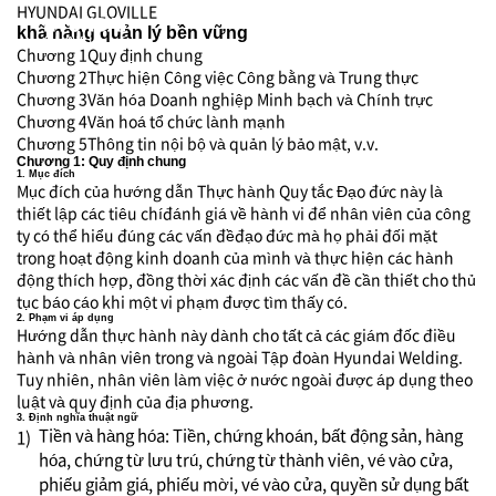
HYUNDAI GLOVILLE
khã năng quản lý bền vững
Chương 1
Quy định chung
Chương 2
Thực hiện Công việc Công bằng và Trung thực
Chương 3
Văn hóa Doanh nghiệp Minh bạch và Chính trực
Chương 4
Văn hoá tổ chức lành mạnh
Chương 5
Thông tin nội bộ và quản lý bảo mật, v.v.
Chương 1: Quy định chung
1. Mục đích
Mục đích của hướng dẫn Thực hành Quy tắc Đạo đức này là
thiết lập các tiêu chíđánh giá về hành vi để nhân viên của công
ty có thể hiểu đúng các vấn đềđạo đức mà họ phải đối mặt
trong hoạt động kinh doanh của mình và thực hiện các hành
động thích hợp, đồng thời xác định các vấn đề cần thiết cho thủ
tục báo cáo khi một vi phạm được tìm thấy có.
2. Phạm vi áp dụng
Hướng dẫn thực hành này dành cho tất cả các giám đốc điều
hành và nhân viên trong và ngoài Tập đoàn Hyundai Welding.
Tuy nhiên, nhân viên làm việc ở nước ngoài được áp dụng theo
luật và quy định của địa phương.
3. Định nghĩa thuật ngữ
Tiền và hàng hóa: Tiền, chứng khoán, bất động sản, hàng
1)
hóa, chứng từ lưu trú, chứng từ thành viên, vé vào cửa,
phiếu giảm giá, phiếu mời, vé vào cửa, quyền sử dụng bất