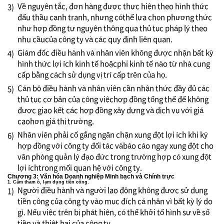
Về nguyên tắc, đơn hàng được thực hiện theo hình thức
3)
đấu thầu cạnh tranh, nhưng cóthể lựa chọn phương thức
như hợp đồng tự nguyện thông qua thủ tục pháp lý theo
nhu cầucủa công ty và các quy định liên quan.
Giám đốc điều hành và nhân viên không được nhận bất kỳ
4)
hình thức lợi ích kinh tế hoặcphi kinh tế nào từ nhà cung
cấp bằng cách sử dụng vị trí cấp trên của họ.
Cán bộ điều hành và nhân viên cần nhận thức đầy đủ các
5)
thủ tục cơ bản của công việchợp đồng tổng thể để không
được giao kết các hợp đồng xây dựng và dịch vụ với giá
caohơn giá thị trường.
Nhân viên phải cố gắng ngăn chặn xung đột lợi ích khi ký
6)
hợp đồng với công ty đối tác vàbáo cáo ngay xung đột cho
văn phòng quản lý đạo đức trong trường hợp có xung đột
lợi íchtrong mối quan hệ với công ty.
Chương 3: Văn hóa Doanh nghiệp Minh bạch và Chính trực
1. Cấm tham ô, lạm dụng tiền công.
Người điều hành và người lao động không được sử dụng
1)
tiền công của công ty vào mục đích cá nhân vì bất kỳ lý do
gì. Nếu việc trên bị phát hiện, có thể khởi tố hình sự về số
tiền và thiệt hại của công ty.