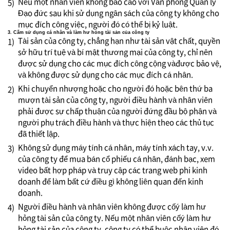
Nếu một nhân viên không báo cáo với Văn phòng Quản lý
5)
Đạo đức sau khi sử dụng ngân sách của công ty không cho
mục đích công việc, người đó có thể bị kỷ luật.
3. Cấm sử dụng cá nhân và làm hư hỏng tài sản của công ty
Tài sản của công ty, chẳng hạn như tài sản vật chất, quyền
1)
sở hữu trí tuệ và bí mật thương mại của công ty, chỉ nên
được sử dụng cho các mục đích công cộng vàđược bảo vệ,
và không được sử dụng cho các mục đích cá nhân.
Khi chuyển nhượng hoặc cho người đó hoặc bên thứ ba
2)
mượn tài sản của công ty, người điều hành và nhân viên
phải được sự chấp thuận của người đứng đầu bộ phận và
người phụ trách điều hành và thực hiện theo các thủ tục
đã thiết lập.
Không sử dụng máy tính cá nhân, máy tính xách tay, v.v.
3)
của công ty để mua bán cổ phiếu cá nhân, đánh bạc, xem
video bất hợp pháp và truy cập các trang web phi kinh
doanh để làm bất cứ điều gì không liên quan đến kinh
doanh.
Người điều hành và nhân viên không được cốý làm hư
4)
hỏng tài sản của công ty. Nếu một nhân viên cốý làm hư
hỏng tài sản của công ty, công ty có thể buộc nhân viên đó