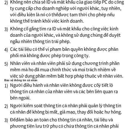
Không nên chia sẻ ID và mật khẩu của giao tiếp PC do công
2)
ty cung cấp cho doanh nghiệp với người khác, tuy nhiên,
với điều kiện là nó có thểđược tạm thời cho phép nếu
không thể tránh khỏi việc kinh doanh.
Không cố gắng tìm ra ID và mật khẩu cho công việc kinh
3)
doanh của người khác, và không sử dụng chúng để duyệt
ngẫu nhiên thông tin trái phép.
Các tài liệu có thể vi phạm bản quyền không được phân
4)
phối mà không được phép trong công ty.
Nhân viên và nhân viên phải sử dụng chương trình phần
5)
mềm mà họ đã mua chính thức và mọi trách nhiệm về
việc sử dụng phần mềm bất hợp pháp thuộc về nhân viên.
Bảo vệ thông tin cá nhân
Người điều hành và nhân viên không được cốý tiết lộ
1)
thông tin cá nhân của nhân viên và các bên liên quan ra
bên ngoài.
Người kiểm soát thông tin cá nhân phải quản lý thông tin
2)
cá nhân để không bị mất, giả mạo, thay đổi hoặc hư hỏng.
Đểđảm bảo an toàn cho thông tin cá nhân, tài liệu và
3)
phương tiện lưu trữ phụ có chứa thông tin cá nhân phải