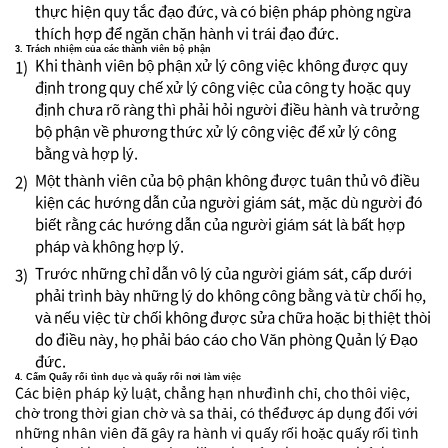
thực hiện quy tắc đạo đức, và có biện pháp phòng ngừa
thích hợp để ngăn chặn hành vi trái đạo đức.
3. Trách nhiệm của các thành viên bộ phận
Khi thành viên bộ phận xử lý công việc không được quy
1)
định trong quy chế xử lý công việc của công ty hoặc quy
định chưa rõ ràng thì phải hỏi người điều hành và trưởng
bộ phận về phương thức xử lý công việc để xử lý công
bằng và hợp lý.
Một thành viên của bộ phận không được tuân thủ vô điều
2)
kiện các hướng dẫn của người giám sát, mặc dù người đó
biết rằng các hướng dẫn của người giám sát là bất hợp
pháp và không hợp lý.
Trước những chỉ dẫn vô lý của người giám sát, cấp dưới
3)
phải trình bày những lý do không công bằng và từ chối họ,
và nếu việc từ chối không được sửa chữa hoặc bị thiệt thòi
do điều này, họ phải báo cáo cho Văn phòng Quản lý Đạo
đức.
4. Cấm Quấy rối tình dục và quấy rối nơi làm việc
Các biện pháp kỷ luật, chẳng hạn nhưđình chỉ, cho thôi việc,
chờ trong thời gian chờ và sa thải, có thểđược áp dụng đối với
những nhân viên đã gây ra hành vi quấy rối hoặc quấy rối tình