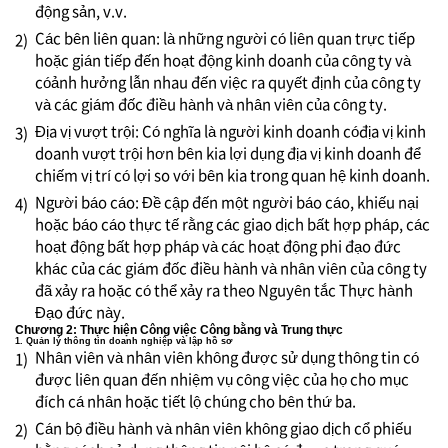
động sản, v.v.
Các bên liên quan: là những người có liên quan trực tiếp
2)
hoặc gián tiếp đến hoạt động kinh doanh của công ty và
cóảnh hưởng lẫn nhau đến việc ra quyết định của công ty
và các giám đốc điều hành và nhân viên của công ty.
Địa vị vượt trội: Có nghĩa là người kinh doanh cóđịa vị kinh
3)
doanh vượt trội hơn bên kia lợi dụng địa vị kinh doanh để
chiếm vị trí có lợi so với bên kia trong quan hệ kinh doanh.
Người báo cáo: Đề cập đến một người báo cáo, khiếu nại
4)
hoặc báo cáo thực tế rằng các giao dịch bất hợp pháp, các
hoạt động bất hợp pháp và các hoạt động phi đạo đức
khác của các giám đốc điều hành và nhân viên của công ty
đã xảy ra hoặc có thể xảy ra theo Nguyên tắc Thực hành
Đạo đức này.
Chương 2: Thực hiện Công việc Công bằng và Trung thực
1. Quản lý thông tin doanh nghiệp và lập hồ sơ
Nhân viên và nhân viên không được sử dụng thông tin có
1)
được liên quan đến nhiệm vụ công việc của họ cho mục
đích cá nhân hoặc tiết lộ chúng cho bên thứ ba.
Cán bộ điều hành và nhân viên không giao dịch cổ phiếu
2)