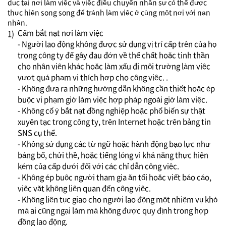
dục tại nơi làm việc và việc điều chuyển nhân sự có thể được
thực hiện song song để tránh làm việc ở cùng một nơi với nạn
nhân.
Cấm bắt nạt nơi làm việc
1)
- Người lao động không được sử dụng vị trí cấp trên của họ
trong công ty để gây đau đớn về thể chất hoặc tinh thần
cho nhân viên khác hoặc làm xấu đi môi trường làm việc
vượt quá phạm vi thích hợp cho công việc. .
- Không đưa ra những hướng dẫn không cần thiết hoặc ép
buộc vi phạm giờ làm việc hợp pháp ngoài giờ làm việc.
- Không cố ý bắt nạt đồng nghiệp hoặc phổ biến sự thật
xuyên tạc trong công ty, trên Internet hoặc trên bảng tin
SNS cụ thể.
- Không sử dụng các từ ngữ hoặc hành động bạo lực như
báng bổ, chửi thề, hoặc tiếng lóng vì khả năng thực hiện
kém của cấp dưới đối với các chỉ dẫn công việc.
- Không ép buộc người tham gia ăn tối hoặc viết báo cáo,
việc vặt không liên quan đến công việc.
- Không liên tục giao cho người lao động một nhiệm vụ khó
mà ai cũng ngại làm mà không được quy định trong hợp
đồng lao động.